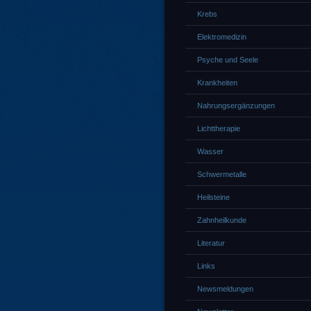
Krebs
Elektromedizin
Psyche und Seele
Krankheiten
Nahrungsergänzungen
Lichttherapie
Wasser
Schwermetalle
Heilsteine
Zahnheilkunde
Literatur
Links
Newsmeldungen