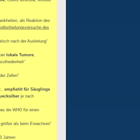
rankheiten, als Reaktion des
Selbstheilungsversuche des
tisch nach der Ausleitung“
rper
lokale Tumore
,
zufriedenheit“
der Zellen“
t..
empfiehlt für Säuglinge
uecksilber
je nach
was die WHO für einen
. größer als beim Erwachsen“
50 Jahren