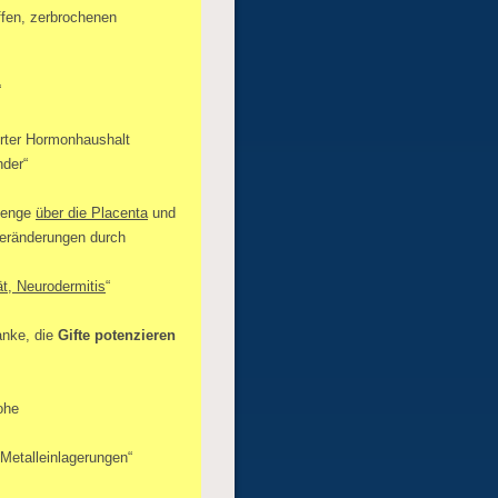
ffen, zerbrochenen
“
örter Hormonhaushalt
nder“
enge
über die Placenta
und
Veränderungen durch
ät, Neurodermitis
“
ranke, die
Gifte potenzieren
ohe
etalleinlagerungen“