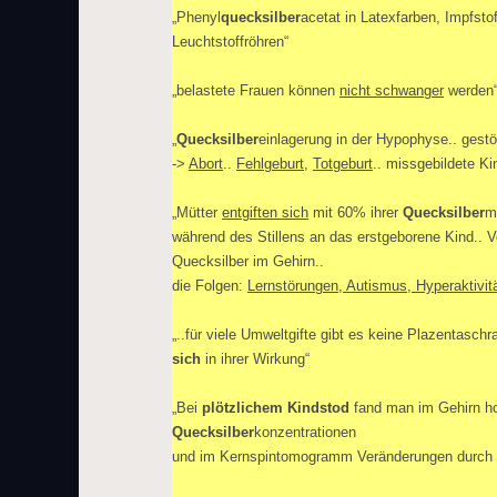
„Phenyl
quecksilber
acetat
in Latexfarben, Impfsto
Leuchtstoffröhren“
„belastete Frauen können
nicht schwanger
werden
„
Quecksilber
einlagerung in der Hypophyse.. gest
->
Abort
..
Fehlgeburt
,
Totgeburt
.. missgebildete Ki
„Mütter
entgiften sich
mit 60% ihrer
Quecksilber
m
während des Stillens an das erstgeborene Kind.. 
Quecksilber im Gehirn..
die Folgen:
Lernstörungen, Autismus, Hyperaktivit
„..für viele Umweltgifte gibt es keine Plazentasch
sich
in ihrer Wirkung“
„Bei
plötzlichem Kindstod
fand man im Gehirn h
Quecksilber
konzentrationen
und im Kernspintomogramm Veränderungen durch M