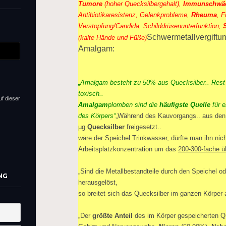
Tumore
(hoher Quecksilbergehalt),
Immunschwä
Antibiotikaresistenz, Gelenkprobleme,
Rheuma
, 
Verstopfung/Candida, Schilddrüsenunterfunktion,
Schwermetallvergiftun
(kalte Hände und Füße)
Amalgam:
„Amalgam besteht zu 50% aus Quecksilber.. Rest K
toxisch..
uf dieser
Amalgam
plomben sind die
häufigste Quelle
für 
des Körpers“
„Während des Kauvorgangs.. aus den
µg
Quecksilber
freigesetzt..
wäre der Speichel Trinkwasser, dürfte man ihn nic
Arbeitsplatzkonzentration um das
200-300-fache ü
„Sind die Metallbestandteile durch den Speichel o
NG
herausgelöst,
so breitet sich das Quecksilber im ganzen Körper 
„Der
größte Anteil
des im Körper gespeicherten Qu