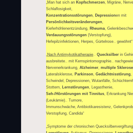
„Man hat sich an
Kopfschmerzen
, Migräne, Ner
Schlaflosigkeit,
Konzentrationsstörungen
,
Depression
en mit
Persönlichkeitsveränderungen
,
Kieferhöhlenentzündung,
Rheuma
, Gelenkbeschw
Verdauungsstörungen
(Verstopfung),
Hefepilzinfektionen, Herpes, Gürtelrose.. gewöhnt“
„
Nach Antimykotikatherapie
..
Quecksilber
in Gehi
ausbreitete.. mit Kernspintomographie.. nachgewie
Nervenerkrankung,
Alzheimer
,
multiple Sklerose
Lateralsklerose,
Parkinson
,
Gedächtnisstörung
,
Schwindel, Depressionen, Wutanfälle, Schüchternh
Stottern,
Lernstörungen
, Legasthenie,
Seh-/Hörstörungen mit Tinnitus
, Erkrankung Ni
(Leukämie).. Tumore,
Immunschwäche, Antibiotikaresistenz, Gelenkpro
Verstopfung, Candida“
„Symptome der chronischen Quecksilbervergiftung 
Lernstörung
, Autismus, Depressionen,
Legasthe