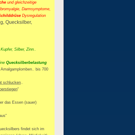
che
und gleichzeitige
Fibromyalgie, Darmsymptome,
Schilddrüse
Dysregulation
g, Quecksilber,
upfer, Silber, Zinn..
eine
Quecksilberbelastung
 Amalgamplomben.. bis 700
ht schlucken
..
berstiegen
“
der das Essen (sauer)
aus“
ecksilbers findet sich im