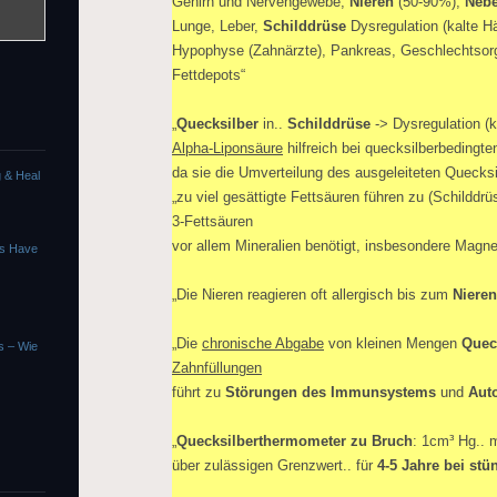
Gehirn und Nervengewebe,
Nieren
(50-90%),
Nebe
Lunge, Leber,
Schilddrüse
Dysregulation (kalte H
Hypophyse (Zahnärzte), Pankreas, Geschlechtsorg
Fettdepots“
„
Quecksilber
in..
Schilddrüse
-> Dysregulation (
Alpha-Liponsäure
hilfreich bei quecksilberbedingt
da sie die Umverteilung des ausgeleiteten Quecksil
g & Heal
„zu viel gesättigte Fettsäuren führen zu (Schilddr
3-Fettsäuren
vor allem Mineralien benötigt, insbesondere Magn
ns Have
„Die Nieren reagieren oft allergisch bis zum
Niere
„Die
chronische Abgabe
von kleinen Mengen
Quec
us – Wie
Zahnfüllungen
führt zu
Störungen des Immunsystems
und
Aut
„
Quecksilberthermometer zu Bruch
: 1cm³ Hg.. m
über zulässigen Grenzwert.. für
4-5 Jahre bei stü