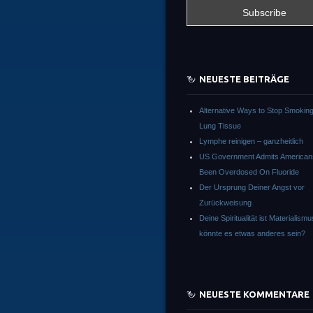
NEUESTE BEITRÄGE
Alternative Ways to Stop Smokin
Lung Tissue
Lymphe reinigen – ganzheitlich
US Government Admits America
Been Overdosed On Fluoride
Der Ursprung Deiner Angst vor
Zurückweisung
Deine Spiritualität ist Materialism
könnte es etwas anderes sein?
NEUESTE KOMMENTARE