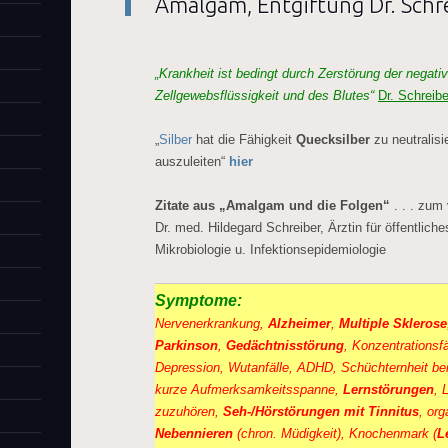
Amalgam, Entgiftung Dr. Schr
„Krankheit ist bedingt durch Zerstörung der negati
Zellgewebsflüssigkeit und des Blutes“
Dr. Schreibe
„
Silber
hat die Fähigkeit
Quecksilber
zu neutralis
auszuleiten“
hier
Zitate aus „Amalgam und die Folgen“
. . . zum
Dr. med. Hildegard Schreiber, Ärztin für öffentlic
Mikrobiologie u. Infektionsepidemiologie
Symptome:
Nervenerkrankung,
Alzheimer
,
Multiple Sklerose
Parkinson
,
Gedächtnisstörung
, Konzentrationsf
Depression, Wutanfälle, ADHD, Schüchternheit bei
kurze Aufmerksamkeitsspanne,
Lernstörungen
, 
zuzuhören,
Seh-/Hörstörungen mit Tinnitus
, or
Nebennieren
(chron. Müdigkeit), Knochenmark (
L