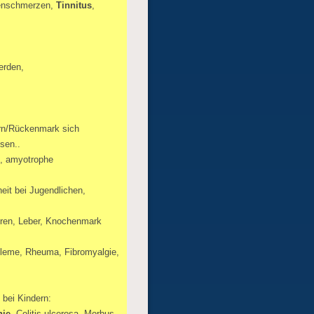
venschmerzen,
Tinnitus
,
erden,
rn/Rückenmark sich
sen..
, amyotrophe
eit bei Jugendlichen,
eren, Leber, Knochenmark
bleme, Rheuma, Fibromyalgie,
bei Kindern:
nie
, Colitis ulcerosa, Morbus