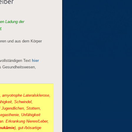
eiber
ven Ladung der
r
ieren und aus dem Körper
 vollständigen Text
hier
hes Gesundheitswesen,
, amyotrophe Lateralsklerose,
ähigkeit, Schwindel,
 Jugendlichen, Stottern,
Legasthenie, Unfähigkeit
gan. Erkrankung Nieren/Leber,
eukämie
), gut-/bösartige