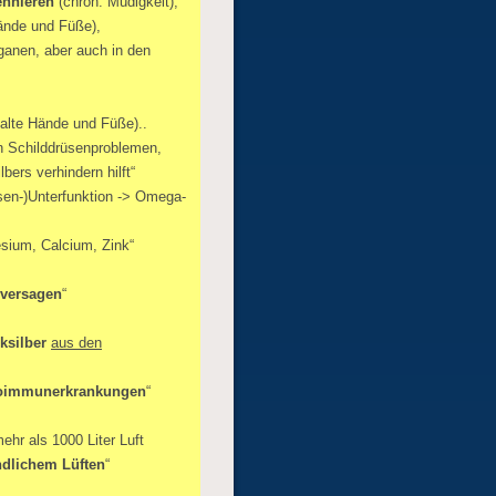
nnieren
(chron. Müdigkeit),
ände und Füße),
anen, aber auch in den
kalte Hände und Füße)..
en Schilddrüsenproblemen,
bers verhindern hilft“
üsen-)Unterfunktion -> Omega-
esium, Calcium, Zink“
nversagen
“
ksilber
aus den
oimmunerkrankungen
“
ehr als 1000 Liter Luft
ndlichem Lüften
“