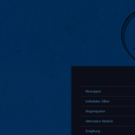
Blutzapper
kolloidales Silber
Magnetpulser
Alternative Medizin
Entgiftung