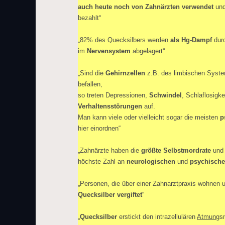
auch heute noch von Zahnärzten verwendet
und
bezahlt“
„82% des Quecksilbers werden
als Hg-Dampf
durc
im
Nervensystem
abgelagert“
„Sind die
Gehirnzellen
z.B. des limbischen Syste
befallen,
so treten Depressionen,
Schwindel
, Schlaflosigk
Verhaltensstörungen
auf.
Man kann viele oder vielleicht sogar die meisten
p
hier einordnen“
„Zahnärzte haben die
größte Selbstmordrate
und 
höchste Zahl an
neurologischen
und
psychisch
„Personen, die über einer Zahnarztpraxis wohnen
Quecksilber vergiftet
“
„
Quecksilber
erstickt den intrazellulären
Atmung
s