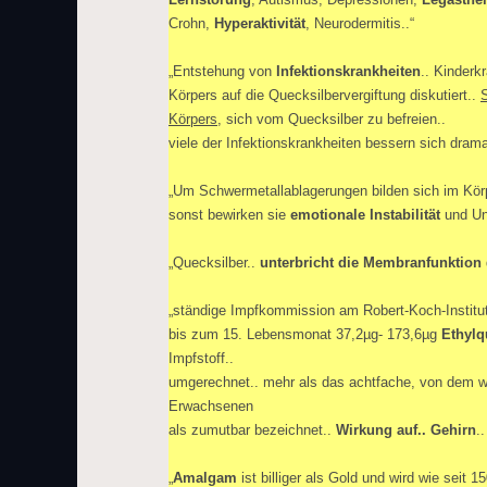
Crohn,
Hyperaktivität
, Neurodermitis..“
„Entstehung von
Infektionskrankheiten
.. Kinderk
Körpers auf die Quecksilbervergiftung diskutiert..
Körpers
, sich vom Quecksilber zu befreien..
viele der Infektionskrankheiten bessern sich drama
„Um Schwermetallablagerungen bilden sich im Kö
sonst bewirken sie
emotionale Instabilität
und Un
„Quecksilber..
unterbricht die Membranfunktion
„ständige Impfkommission am Robert-Koch-Institu
bis zum 15. Lebensmonat 37,2µg- 173,6µg
Ethylq
Impfstoff..
umgerechnet.. mehr als das achtfache, von dem 
Erwachsenen
als zumutbar bezeichnet..
Wirkung auf.. Gehirn
.
„
Amalgam
ist billiger als Gold und wird wie seit 1