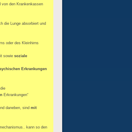
 von den Krankenkassen
h die Lunge absorbiert und
ms oder des Kleinhirns
eit sowie
soziale
sychischen Erkrankungen
die
en
Erkrankungen“
 und daneben, sind
mit
mechanismus.. kann so den