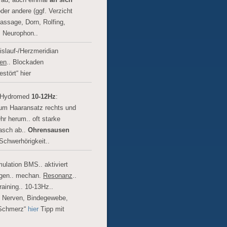
der andere (ggf. Verzicht
assage, Dorn, Rolfing,
, Neurophon..
slauf-/Herzmeridian
en
.. Blockaden
stört“ hier
Hydromed
10-12Hz
:
zum Haaransatz rechts und
hr herum.. oft starke
sch ab..
Ohrensausen
Schwerhörigkeit..
mulation BMS.. aktiviert
ngen.. mechan.
Resonanz
..
raining.. 10-13Hz..
, Nerven, Bindegewebe,
 Schmerz“
hier
Tipp mit