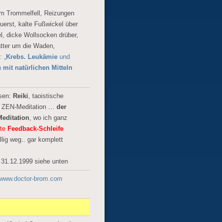
um Trommelfell, Reizungen
uerst, kalte Fußwickel über
, dicke Wollsocken drüber,
ätter um die Waden,
 „
Krebs. Leukämie
und
n
mit natürlichen Mitteln
tsen:
Reiki
, taoistische
, ZEN-Meditation …
der
editation
, wo ich ganz
gte
Feedback-Schleife
llig weg.. gar komplett
i 31.12.1999 siehe unten
www.doctor-brom.com