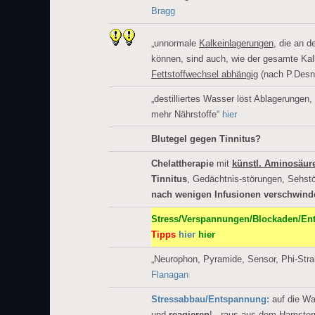
Bragg
„unnormale
Kalkeinlagerungen
, die an 
können, sind auch, wie der gesamte Ka
Fettstoffwechsel abhängig
(nach P.Desn
„destilliertes Wasser löst Ablagerungen, Bl
mehr Nährstoffe“
hier
Blutegel gegen Tinnitus?
Chelattherapie
mit
künstl. Aminosäur
Tinnitus
, Gedächtnis-störungen, Sehst
nach wenigen Infusionen verschwind
Stress/Verspannungen/Blockaden/En
Tipps
hier
hier
„Neurophon, Pyramide, Sensor, Phi-Strah
Flanagan
Stressabbau/Entspannung:
auf die W
und
reagieren
!.. raus aus dem Hamster