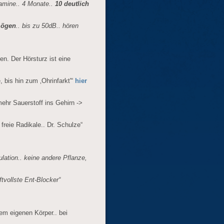
tamine.. 4 Monate..
10 deutlich
mögen
.. bis zu 50dB.. hören
en. Der Hörsturz ist eine
, bis hin zum ‚Ohrinfarkt'“
hier
mehr Sauerstoff ins Gehirn ->
reie Radikale.. Dr. Schulze“
ulation.. keine andere Pflanze,
ftvollste Ent-Blocker“
dem eigenen Körper.. bei