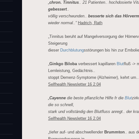
„
chron. Tinnitus
.. 21 Patienten.. hochdosierte Vi
gebessert
..
völlig verschwunden..
besserte sich das Hörver
wieder normal..“
Hadrich, Rath
„Tinnitus beruht auf Mangelversorgung der Hörnerv
Steigerung
dieser
Durchblutung
sstörungen bis hin zur Embolie
„
Ginkgo Biloba
verbessert kapillaren
Blut
fluß -> 
Lernleistung, Gedächtnis..
stoppt Demenz-Symptome (Alzheimer), kehrt um.. f
Selfhealth Newsletter 16 2.04
„
Cayenne
die beste pflanzliche Hilfe fr die
Blut
zirk
die so schnell,
stark und vollständig den Blutfluss anregt.. der kra
Selfhealth Newsletter 16 2.04
„tiefer auf- und abschwellender
Brummton
.. aus 
Bergwanderungen in