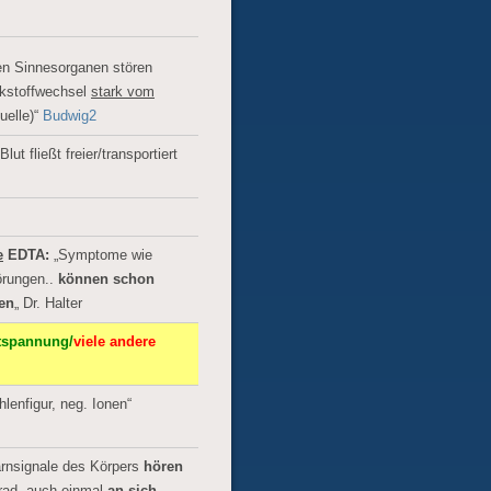
den Sinnesorganen stören
lkstoffwechsel
stark vom
uelle)“
Budwig2
ut fließt freier/transportiert
e
EDTA:
„Symptome wie
örungen..
können schon
en
„
Dr. Halter
tspannung/
viele andere
lenfigur, neg. Ionen“
arnsignale des Körpers
hören
rad, auch einmal
an sich