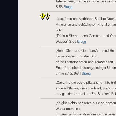
Arterien aus, machen spröde..
wir sind 
S.58
Bragg
„blockieren und verhärten Sie ihre Arter
Mineralien und schädlichen Kristallen a
S.64
„Trinken Sie nur noch Gemüse- und Obst
Wasser“ S.68
Bragg
„Rohe Obst- und Gemüsesäfte sind
Rein
Körpersystem und das Blut..
grüne Pfefferschoten und Tomatensaft.. 
Entsafter hoher Leistung/
niedriger
Umdre
trinken..“ S.168ff
Bragg
„
Cayenne
die beste pflanzliche Hilfe fr d
andere Pflanze, die so schnell, stark un
anregt.. der kraftvollste Ent-Blocker“ Se
„es gibt nichts besseres als eine Körper
Wassermelonen,
um
anorganische
Mineralien aufzulösen