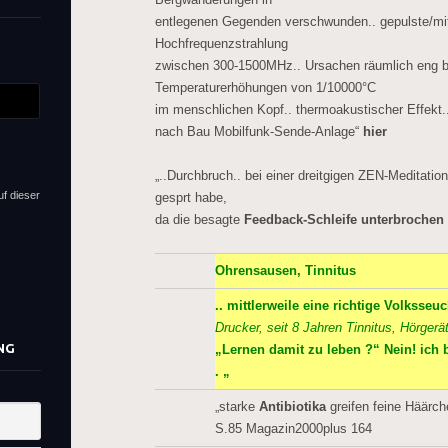
entlegenen Gegenden verschwunden.. gepulste/mit
Hochfrequenzstrahlung
zwischen 300-1500MHz.. Ursachen räumlich eng 
Temperaturerhöhungen von 1/10000°C
im menschlichen Kopf.. thermoakustischer Effekt..
nach Bau Mobilfunk-Sende-Anlage“
hier
„..Durchbruch.. bei einer dreitgigen ZEN-Meditatio
uf dieser
gesprt habe,
da die besagte
Feedback-Schleife unterbrochen
Ohrensausen, Tinnitus
.. mittlerweile eine richtige Volksseu
Drucker, seit 8 Jahren Tinnitus, Hörger
NG
„Lernen damit zu leben ?“ Nein! ich 
. „
„starke
Antibiotika
greifen feine Häärch
S.85 Magazin2000plus 164