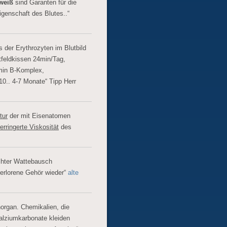
weiß
sind Garanten für die
igenschaft des Blutes..“
 der Erythrozyten im Blutbild
feldkissen 24min/Tag,
min B-Komplex,
10.. 4-7 Monate“ Tipp Herr
tur
der mit Eisenatomen
erringerte Viskosität
des
hter Wattebausch
verlorene Gehör wieder“
alte
rgan. Chemikalien, die
Kalziumkarbonate kleiden