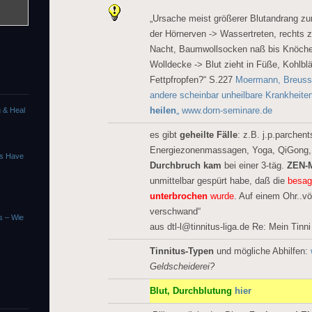
„Ursache meist größerer Blutandrang z
der Hörnerven -> Wassertreten, rechts z
Nacht, Baumwollsocken naß bis Knöchel
Wolldecke -> Blut zieht in Füße, Kohlbl
Fettpfropfen?“ S.227
Moermann, Breuss:
andere scheinbar unheilbare Krankheite
heilen
„
www.dorn-seminare.de
g & Heal
es gibt
geheilte Fälle
: z.B. j.p.parchen
Energiezonenmassagen, Yoga, QiGong
ns Have
Durchbruch kam
bei einer 3-täg.
ZEN-M
unmittelbar gespürt habe, daß die
besa
unterbrochen
wurde
. Auf einem Ohr..vö
verschwand“
us – Wie
aus dtl-l@tinnitus-liga.de Re: Mein Tinn
Tinnitus-Typen
und mögliche Abhilfen:
Geldscheiderei?
Blut, Durchblutung
hier