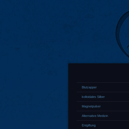
Blutzapper
kolloidales Silber
Magnetpulser
Alternative Medizin
Entgiftung