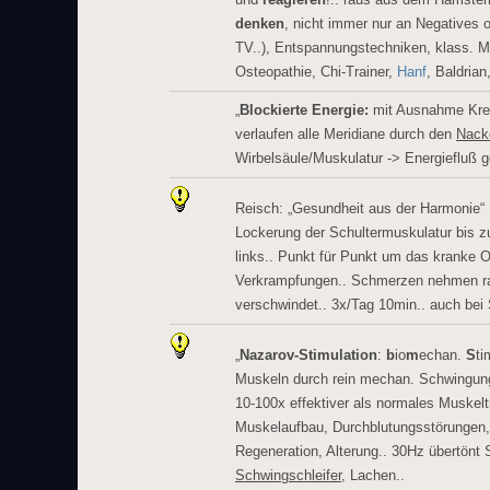
denken
, nicht immer nur an Negatives o
TV..), Entspannungstechniken, klass. M
Osteopathie, Chi-Trainer,
Hanf
, Baldrian
„
Blockierte Energie:
mit Ausnahme Krei
verlaufen alle Meridiane durch den
Nack
Wirbelsäule/Muskulatur -> Energiefluß ge
Reisch: „Gesundheit aus der Harmonie“
Lockerung der Schultermuskulatur bis 
links.. Punkt für Punkt um das kranke O
Verkrampfungen.. Schmerzen nehmen ra
verschwindet.. 3x/Tag 10min.. auch bei 
„
Nazarov-Stimulation
:
b
io
m
echan.
S
ti
Muskeln durch rein mechan. Schwingu
10-100x effektiver als normales Muskelt
Muskelaufbau, Durchblutungsstörungen
Regeneration, Alterung.. 30Hz übertönt
Schwingschleifer
, Lachen..