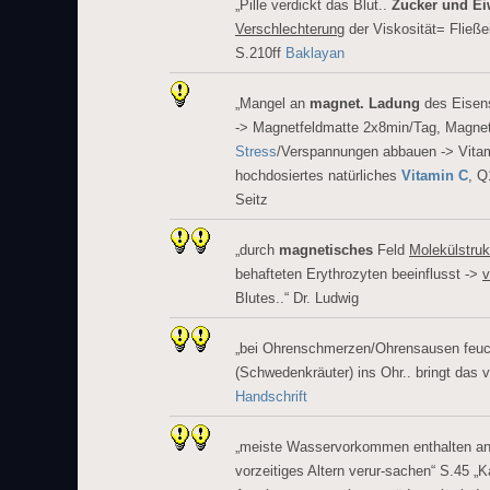
„Pille verdickt das Blut..
Zucker und Ei
Verschlechterung
der Viskosität= Fließe
S.210ff
Baklayan
„Mangel an
magnet. Ladung
des Eisens
-> Magnetfeldmatte 2x8min/Tag, Magnet
Stress
/Verspannungen abbauen -> Vita
hochdosiertes natürliches
Vitamin C
, Q
Seitz
„durch
magnetisches
Feld
Molekülstruk
behafteten Erythrozyten beeinflusst ->
v
Blutes..“ Dr. Ludwig
„bei Ohrenschmerzen/Ohrensausen feuc
(Schwedenkräuter) ins Ohr.. bringt das 
Handschrift
„meiste Wasservorkommen enthalten ano
vorzeitiges Altern verur-sachen“ S.45 „