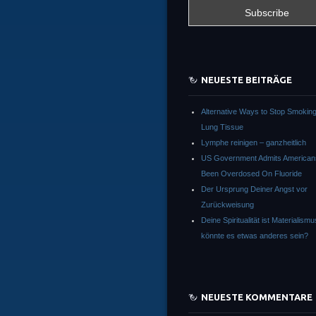
NEUESTE BEITRÄGE
Alternative Ways to Stop Smokin
Lung Tissue
Lymphe reinigen – ganzheitlich
US Government Admits America
Been Overdosed On Fluoride
Der Ursprung Deiner Angst vor
Zurückweisung
Deine Spiritualität ist Materialism
könnte es etwas anderes sein?
NEUESTE KOMMENTARE