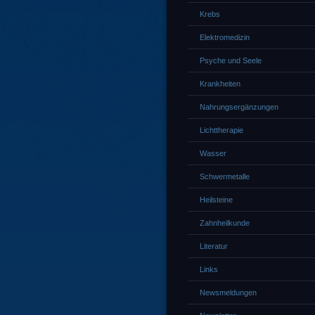
Krebs
Elektromedizin
Psyche und Seele
Krankheiten
Nahrungsergänzungen
Lichttherapie
Wasser
Schwermetalle
Heilsteine
Zahnheilkunde
Literatur
Links
Newsmeldungen