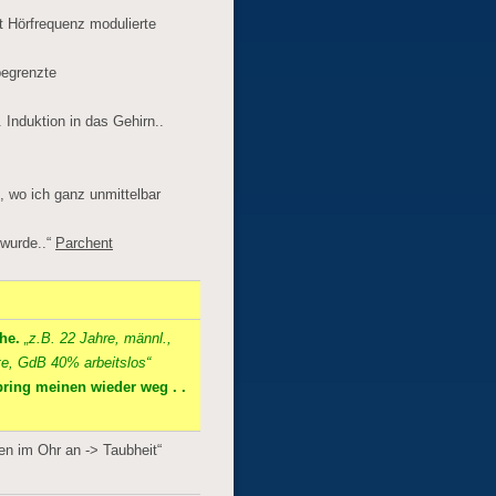
 Hörfrequenz modulierte
begrenzte
 Induktion in das Gehirn..
n, wo ich ganz unmittelbar
wurde..“
Parchent
che.
„z.B. 22 Jahre, männl.,
äte, GdB 40% arbeitslos“
bring meinen wieder weg . .
en im Ohr an -> Taubheit“