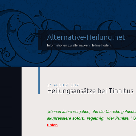
Alternative-Heilung.net
Informationen zu alternativen Heilmethoden
17. AUGUST 2017
Heilungsansätze bei Tinnitus
„können Jahre vergehen, ehe die Ursache gefunden
akupressiere sofort
..
regelmig
..
vier Punkte
..“
B
unten