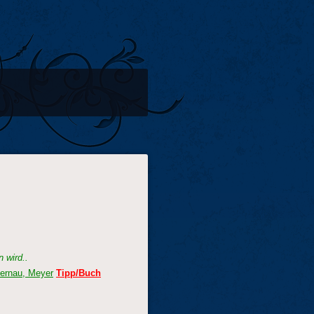
 wird..
ernau, Meyer
Tipp/Buch