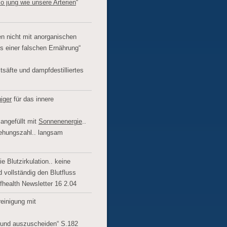
so jung wie unsere Arterien
“
ien nicht mit anorganischen
us einer falschen Ernährung“
säfte und dampfdestilliertes
iger
für das innere
angefüllt mit
Sonnenenergie
..
hungszahl.. langsam
ie Blutzirkulation.. keine
d vollständig den Blutfluss
lfhealth Newsletter 16 2.04
reinigung mit
 und auszuscheiden“ S.182