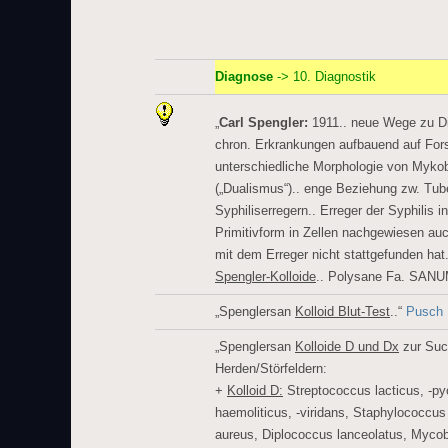
Diagnose
-> 10. Diagnostik
„
Carl Spengler:
1911.. neue Wege zu Di
chron. Erkrankungen aufbauend auf For
unterschiedliche Morphologie von Myk
(„Dualismus“).. enge Beziehung zw. Tub
Syphiliserregern.. Erreger der Syphilis in
Primitivform in Zellen nachgewiesen a
mit dem Erreger nicht stattgefunden hat.
Spengler-Kolloide
.. Polysane Fa. SAN
„Spenglersan
Kolloid Blut-Test
..“
Pusch
„Spenglersan
Kolloide D und Dx
zur Suc
Herden/Störfeldern:
+
Kolloid D:
Streptococcus lacticus, -py
haemoliticus, -viridans, Staphylococcus 
aureus, Diplococcus lanceolatus, Myco