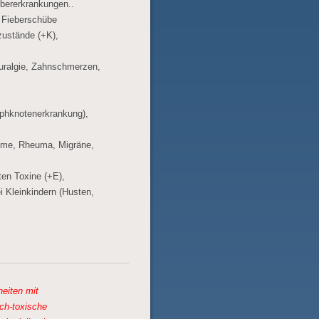
bererkrankungen..
 Fieberschübe
ustände (+K),
uralgie, Zahnschmerzen,
phknotenerkrankung),
zeme, Rheuma, Migräne,
iten Toxine (+E),
i Kleinkindern (Husten,
heiten mit
ch-toxische