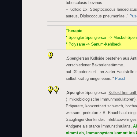
tuberculosis bovinus
+
Kolloid Dx:
Streptococcus lanceolatus
aureus, Diplococcus pneumoniae..“
Pus
Therapie
* Spengler Spenglersan -> Meckel-Spen
* Polysane -> Sanum-Kehlbeck
„Spenglersan Kolloide bestehen aus Ant
verschiedener Bakterienstämme..
auf D9 potenziert.. an zarter Hautstelle
selbst kräftig eingerieben..“
Pusch
„
Spengler
Spenglersan
Kolloid Immunth
(=mikrobiologische Immunmodulatoren),
Präparate, konzentriert schwach, hochv
wirksam, perkutan z.B. Bauchhaut einge
Säuglinge/Kleinkinder: Infektabwehr gest
Antigene als starke Immunstimulanz,
Al
nimmt ab, Immunsystem kommt ins G