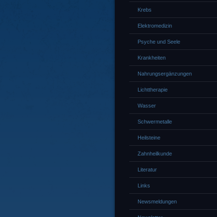
Krebs
Elektromedizin
Psyche und Seele
Krankheiten
Nahrungsergänzungen
Lichttherapie
Wasser
Schwermetalle
Heilsteine
Zahnheilkunde
Literatur
Links
Newsmeldungen