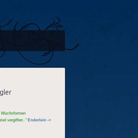
gler
en Wuchsformen
el vergiften..“
Enderlein ->