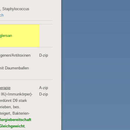
, Staphylococcus
ch
glersan
igenen/Antitoxinen
D-zip
 mit Daumenballen
erapie
A-zip
 IK(=Immunkörper)-
D-zip
erdünnt D9 stark
rieben, bes.
eigert, Bakterien-
lergiebereitschaft
leichgewicht
,