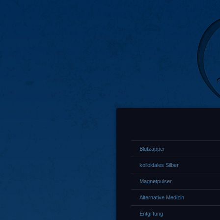
Blutzapper
kolloidales Silber
Magnetpulser
Alternative Medizin
Entgiftung