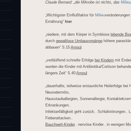
Claude Bernard: „die Mikrobe ist nichts, das
Milieu
„Wichtigster Einflußfaktor für
Milieu
veränderungen 
Ernährung“
hier
„niedere, mit dem Körper in Symbiose
lebende Bior
durch
gewaltlose Umbauvorgänge
höhere parasitä
abbauen“ S.15
Arnoul
„verblüffend schnelle Erfolge
bei Kindern
mit Ender
wurden die Kinder mit Antibiotika/Cortison behandel
längere Zeit“ S.40
Arnoul
„dauerhafte, teilweise erstaunliche Heilerfolge be
Neurodermitis,
Hausstauballergien, Sonnenallergie, Kontaktekze
Erkrankungen..
Infektanfälligkeit geht zurück.. Schlafstörungen.. 
Fieberattacken..
Bauchweh-Kinder
.. nervöse Kinder.. in wenigen M