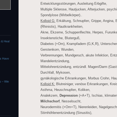
Entwicklungsstörungen, Ausleitung Erbgifte,
Multiple Sklerose, Hautjucken, Afterjucken, psych
Spondylose (Wirbelkörper)..
Kolloid G:
Erkältung, Schnupfen, Grippe, Angina, B
(Rhinistis), Hautkrankheiten,
Akne, Ekzeme, Schuppenflechte, Herpes, Furunkel
Insektenstiche, Bluterguß,
g & Heal
Diabetes (+Om), Krampfadern (G,K,R), Unterschen
Gerstenkorn, Wunden,
Verbrennungen, Mundgeruch, akute Infektion, Ent
ns Have
Mandelentzündung,
Mittelohrentzündung, entzündl. Magen/Darm (Gastrit
Durchfall, Mykosen,
gynäkologische Erkrankungen, Morbus Crohn, Haus
us – Wie
Kolloid K:
Blutreiniger, venöse Erkrankungen, Krei
Asthma, Heuschnupfen, Koliken,
Analekzem,
Depression
(+A+T), Ischias, klimate
Milchschorf
, Nesselsucht,
Neurodermitis (+Om+T), Nierenleiden, Nagelgeschw
Stirnhöhlenentzündung (Sinusitis),