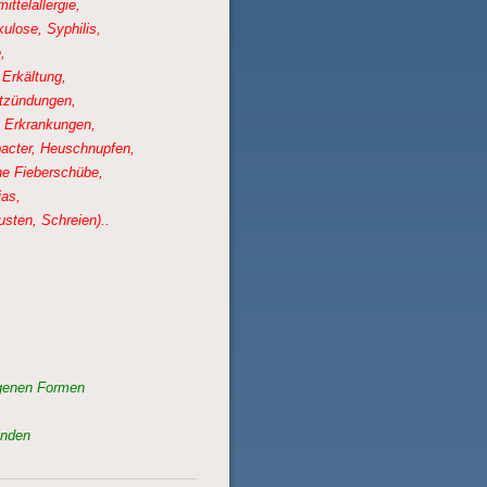
ttelallergie,
ulose, Syphilis,
,
 Erkältung,
ntzündungen,
. Erkrankungen,
bacter, Heuschnupfen,
he Fieberschübe,
ias,
usten, Schreien)..
genen Formen
inden