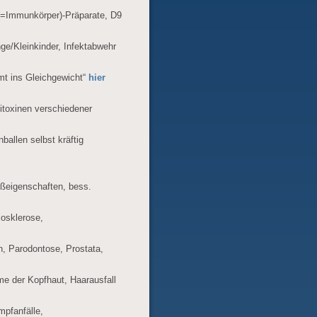
K(=Immunkörper)-Präparate, D9
ge/Kleinkinder, Infektabwehr
mt ins Gleichgewicht“
hier
itoxinen verschiedener
ballen selbst kräftig
eßeigenschaften, bess.
iosklerose,
, Parodontose, Prostata,
e der Kopfhaut, Haarausfall
pfanfälle,