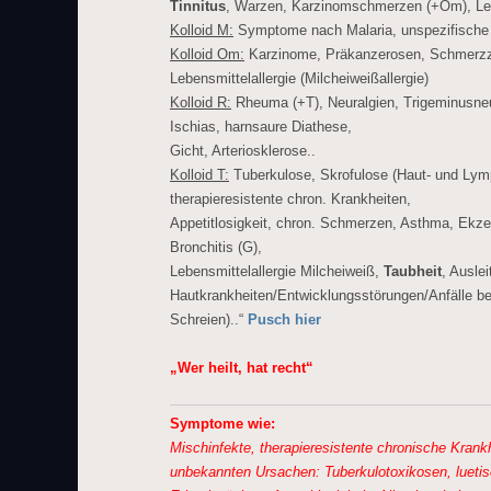
Tinnitus
, Warzen, Karzinomschmerzen (+Om), Le
Kolloid M:
Symptome nach Malaria, unspezifische
Kolloid Om:
Karzinome, Präkanzerosen, Schmerzz
Lebensmittelallergie (Milcheiweißallergie)
Kolloid R:
Rheuma (+T), Neuralgien, Trigeminusne
Ischias, harnsaure Diathese,
Gicht, Arteriosklerose..
Kolloid T:
Tuberkulose, Skrofulose (Haut- und Lym
therapieresistente chron. Krankheiten,
Appetitlosigkeit, chron. Schmerzen, Asthma, Ek
Bronchitis (G),
Lebensmittelallergie Milcheiweiß,
Taubheit
, Ausle
Hautkrankheiten/Entwicklungsstörungen/Anfälle be
Schreien)..“
Pusch
hier
„Wer heilt, hat recht“
Symptome wie:
Mischinfekte, therapieresistente chronische Krank
unbekannten Ursachen: Tuberkulotoxikosen, luetis