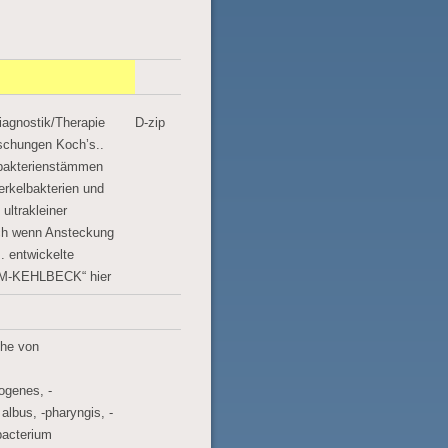
agnostik/Therapie
D-zip
schungen Koch’s..
obakterienstämmen
erkelbakterien und
 ultrakleiner
uch wenn Ansteckung
. entwickelte
UM-KEHLBECK“ hier
he von
ogenes, -
albus, -pharyngis, -
bacterium