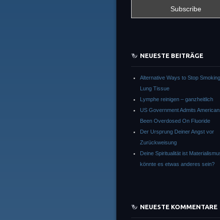
NEUESTE BEITRÄGE
Alternative Ways to Stop Smokin
Lung Tissue
Lymphe reinigen – ganzheitlich
US Government Admits America
Been Overdosed On Fluoride
Der Ursprung Deiner Angst vor
Zurückweisung
Deine Spiritualität ist Materialism
könnte es etwas anderes sein?
NEUESTE KOMMENTARE