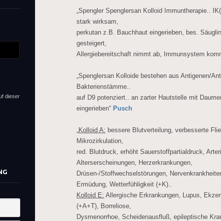
„Spengler Spenglersan Kolloid Immuntherapie.. I
stark wirksam,
perkutan z.B. Bauchhaut eingerieben, bes. Säuglin
gesteigert,
Allergiebereitschaft nimmt ab, Immunsystem kom
„Spenglersan Kolloide bestehen aus Antigenen/Ant
Bakterienstämme..
uf dieser
auf D9 potenziert.. an zarter Hautstelle mit Daumen
eingerieben“
Pusch
„
Kolloid A:
bessere Blutverteilung, verbesserte Fli
Mikrozirkulation,
red. Blutdruck, erhöht Sauerstoffpartialdruck, Arter
Alterserscheinungen, Herzerkrankungen,
NG
Drüsen-/Stoffwechselstörungen, Nervenkrankheiten
Ermüdung, Wetterfühligkeit (+K)..
Kolloid E:
Allergische Erkrankungen, Lupus, Ekzem
(+A+T), Borreliose,
Dysmenorrhoe, Scheidenausfluß, epileptische Kram