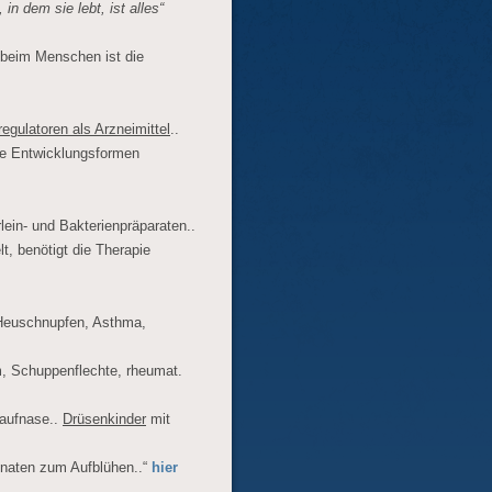
, in dem sie lebt, ist alles“
beim Menschen ist die
egulatoren als Arzneimittel
..
re Entwicklungsformen
lein- und Bakterienpräparaten..
t, benötigt die Therapie
i Heuschnupfen, Asthma,
m, Schuppenflechte, rheumat.
Laufnase..
Drüsenkinder
mit
onaten zum Aufblühen..“
hier