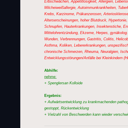
Erbschwächen, Appetitlosigkeit, Allergien, Lebensmi
Milcheiweißallergie, Autoimmunkrankheiten, Tuberk
Krebs, Karzinome, Präkanzerosen, Arteriosklerose
Alterserscheinungen, hoher Blutdruck, Hypertonie,
Schnupfen, Hauterkrankungen, Insektenstiche, E
Mittelohrentzündung, Ekzeme, Herpes, gynäkolog
Wunden, Verbrennungen, Gastritis, Colitis, Helico
Asthma, Koliken, Lebererkrankungen, unspezifisc
chronische Schmerzen, Rheuma, Neuralgien, Isch
Entwicklungsstörungen/Anfälle bei Kleinkindern (H
Abhilfe:
nehme:
+ Spenglersan Kolloide
Ergebnis:
+ Aufwärtsentwicklung zu krankmachenden patho
gestoppt, Rückentwicklung
+ Vielzahl von Beschwerden kann wieder verschw