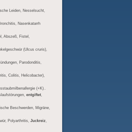
ische Leiden, Nesselsucht,
ronchitis, Nasenkatarrh
, Abszeß, Fistel,
kelgeschwür (Ulcus cruris),
zündungen, Parodonditis,
is, Colitis, Helicobacter),
staubmilbenallergie (+K)..
slaufstörungen,
entgiftet
,
rische Beschwerden, Migräne,
ür, Polyarthritis,
Juckreiz
,